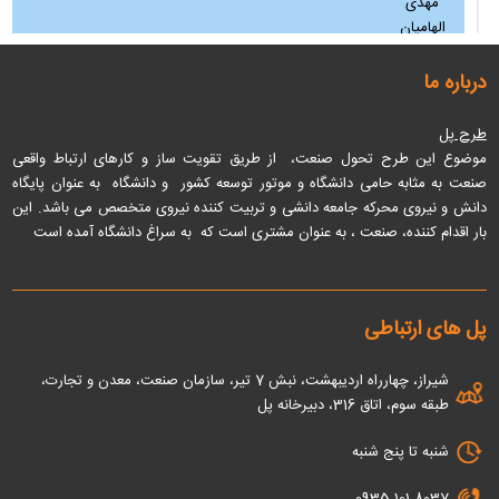
مهدی
الهامیان
آقای دکتر
درباره ما
کمیته
بهمن
poldabirkhane@gmail.com
تخصصی
تمامی
طرح پل
موضوع این طرح تحول صنعت، از طریق تقویت ساز و کارهای ارتباط واقعی
آقاي دكتر
كميته
صنعت به مثابه حامی دانشگاه و موتور توسعه کشور و دانشگاه به عنوان پایگاه
رضا
poldabirkhane@gmail.com
تخصصي
دانش و نیروی محرکه جامعه دانشی و تربیت کننده نیروی متخصص می باشد
. این
جاهدي
بار اقدام کننده، صنعت ، به عنوان مشتری است که به سراغ دانشگاه آمده است
آقای دکتر
کمیته
امیر
poldabirkhane@gmail.com
تخصصی
عبدالملکی
پل های ارتباطی
آقاي دكتر
كميته
شیراز، چهارراه اردیبهشت، نبش 7 تیر، سازمان صنعت، معدن و تجارت،
سيد سعید
poldabirkhane@gmail.com
تخصصي
طبقه سوم، اتاق 316، دبیرخانه پل
دهقان
شنبه تا پنج شنبه
0935 101 8037