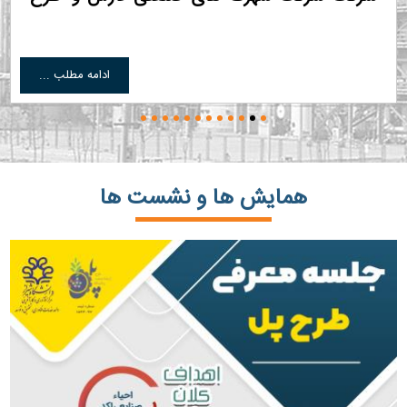
پل
با هدف تقویت ارتباط علمی و کاربردی بین بخش صنعت و
ادامه مطلب ...
مراکز علمی و آموزشی و پژوهشی توافق نامه همکاری
شرکت شهرک های صنعتی فارس و طرح پل امضا شد.
طرح پل که توسط دکتر محمدرضا ظهیرامامی طراحی
شده است، طرحی است با موضوع تحول صنعت که از
طریق تقویت‌ساز و کارهای ارتباط واقعی بین بخش صنعت
بعنوان موتور محرک توسعه‌ی کشور و دانشگاه به‌عنوان
پایگاه دانش و پژوهش و و تربیت‌کننده‌ی نیروی متخصص
همایش ها و نشست ها
فعالیت می کند.
در این توافق نامه که به امضای سید مصطفی هاشمی
مدیرعامل شرکت شهرک های صنعتی فارس و محمد رضا
ظهیر امامی طراح طرح پل رسید بر همکاری مشترک
طرفین در زمینه امور آموزشی، پژوهشی، تحقیقات
کاربردی، اجرایی و مدیریتی، ارتقای بهره وری و رقابت
پذیری صنایع کوچک و متوسط استان فارس تاکید شده
است.
مدیر عامل شرکت شهرک های صنعتی فارس در آیین
امضای این توافق نامه با قدردانی از ابتکار و تلاش های دکتر
ظهیر امامی برای اجرای طرح پل گفت:این طرح که طرحی
کاربردی و عملیاتی است می تواند منجر به رفع مشکلات