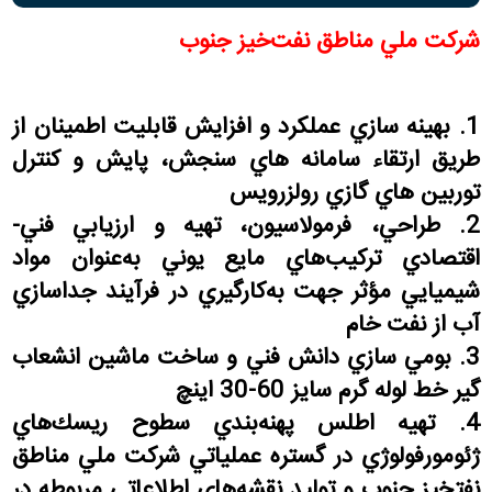
شرکت ملي مناطق نفت‌خيز جنوب
1.
بهينه سازي عملكرد و افزايش قابليت اطمينان از
طريق ارتقاء سامانه هاي سنجش، پايش و كنترل
توربين هاي گازي رولزرويس
2.
طراحي، فرمولاسيون، تهيه و ارزيابي فني-
اقتصادي تركيب‌هاي مايع يوني به‌عنوان مواد
شيميايي مؤثر جهت به‌كارگيري در فرآيند جداسازي
آب از نفت خام
3.
بومي سازي دانش فني و ساخت ماشين انشعاب
گير خط لوله گرم سايز 60-30 اينچ
4.
تهيه اطلس پهنه‌بندي سطوح ريسك‌هاي
ژئومورفولوژي در گستره عملياتي شركت ملي مناطق
نفتخيز جنوب و توليد نقشه‌هاي اطلاعاتي مربوطه در