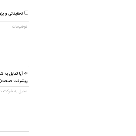
تحقیقاتی و پ
4- آیا تمایل ب
پیشرفت صنعت):