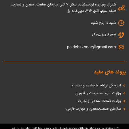
شیراز، چهارراه اردیبهشت، نبش 7 تیر، سازمان صنعت، معدن و تجارت،
طبقه سوم، اتاق 316، دبیرخانه پل
شنبه تا پنج شنبه
0935 101 8037
poldabirkhane@gmail.com
پیوند های مفید
اداره كل ارتباط با جامعه و صنعت
وزارت علوم ،تحقيقات و فناوري
وزارت صنعت ،معدن وتجارت
سازمان صنعت،معدن و تجارت فارس
کلیه حقوق سایت متعلق به
مالک معنوی طرح پل، آقای محمد رضا ظهیر امامی
می باشد.