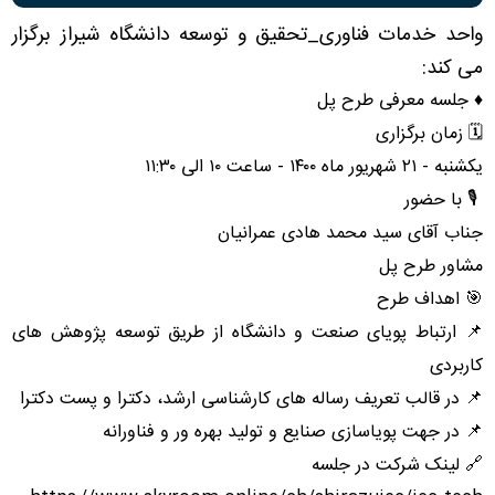
میکند: آشنایی با طرح پل
واحد خدمات فناوری_تحقیق و توسعه دانشگاه شیراز برگزار
می کند:
♦️ جلسه معرفی طرح پل
🗓️ زمان برگزاری
یکشنبه - ۲۱ شهریور ماه ۱۴۰۰ - ساعت ۱۰ الی ۱۱:۳۰
🎙️ با حضور
جناب آقای سید محمد هادی عمرانیان
مشاور طرح پل
🎯 اهداف طرح
📌 ارتباط پویای صنعت و دانشگاه از طریق توسعه پژوهش های
کاربردی
📌 در قالب تعریف رساله های کارشناسی ارشد، دکترا و پست دکترا
📌 در جهت پویاسازی صنایع و تولید بهره ور و فناورانه
🔗 لینک شرکت در جلسه