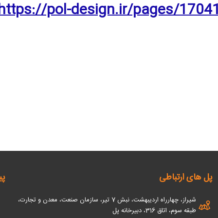
https://pol-design.ir/pages/1704
پل های ارتباطی
پی
شیراز، چهارراه اردیبهشت، نبش 7 تیر، سازمان صنعت، معدن و تجارت،
طبقه سوم، اتاق 316، دبیرخانه پل