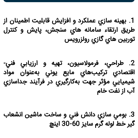
1.
بهينه سازي عملكرد و افزايش قابليت اطمينان از
طريق ارتقاء سامانه هاي سنجش، پايش و كنترل
توربين هاي گازي رولزرويس
2.
طراحي، فرمولاسيون، تهيه و ارزيابي فني-
اقتصادي تركيب‌هاي مايع يوني به‌عنوان مواد
شيميايي مؤثر جهت به‌كارگيري در فرآيند جداسازي
آب از نفت خام
3.
بومي سازي دانش فني و ساخت ماشين انشعاب
گير خط لوله گرم سايز 60-30 اينچ